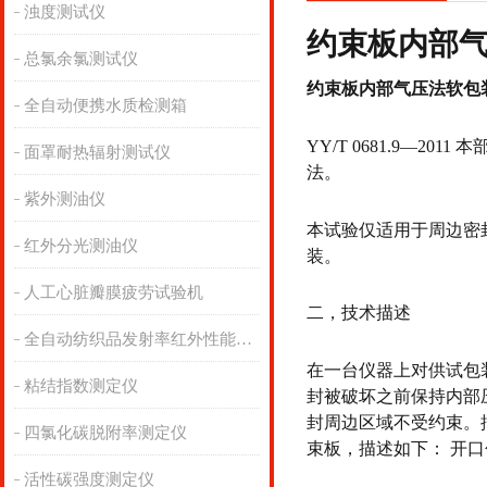
浊度测试仪
约束板内部
总氯余氯测试仪
约束板内部气压法软包
全自动便携水质检测箱
YY/T 0681.9—
面罩耐热辐射测试仪
法。
紫外测油仪
本试验仅适用于周边密
红外分光测油仪
装。
人工心脏瓣膜疲劳试验机
二，技术描述
全自动纺织品发射率红外性能分析
在一台仪器上对供试包
粘结指数测定仪
封被破坏之前保持内部
封周边区域不受约束。
四氯化碳脱附率测定仪
束板，描述如下： 开
活性碳强度测定仪