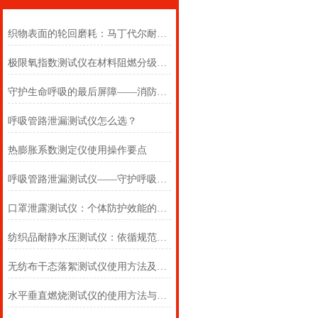
织物表面的轮回磨耗：马丁代尔耐磨仪在多点轨迹与压力恒定下的耐用叙事
极限氧指数测试仪在材料阻燃分级中的浓度边界判定
守护生命呼吸的最后屏障——消防自救呼吸器防护性能测试仪的全面检测
呼吸管路泄漏测试仪怎么选？
热膨胀系数测定仪使用操作要点
呼吸管路泄漏测试仪——守护呼吸类医疗器械安全的精密检测方案
口罩泄露测试仪：个体防护效能的科学评估仪器
纺织品耐静水压测试仪：依循规范，精准测防渗
无纺布干态落絮测试仪使用方法及注意事项详解
水平垂直燃烧测试仪的使用方法与注意事项