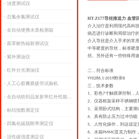
浊度测试仪
总氯余氯测试仪
HT-Z177导丝推送力 血
介入治疗是利用现代高科
全自动便携水质检测箱
病态进行诊断和局部治疗
介入导丝是介入手术的常
面罩耐热辐射测试仪
中等硬度的导丝，标准硬
丝。另外还有一些特殊用
紫外测油仪
红外分光测油仪
二，符合标准
附录
YY0286.1-2019
B
人工心脏瓣膜疲劳试验机
三，技术参数
、彩色
寸触摸屏控制，
1
7
全自动纺织品发射率红外性能分析
、仪器框架采样不锈钢喷
2
、
采用卧式结构，主要测
3
粘结指数测定仪
、具有防止压力过冲功能
4
四氯化碳脱附率测定仪
、人性化操作，到达设定
5
、水箱
亚克力制作
6
PMMC
活性碳强度测定仪