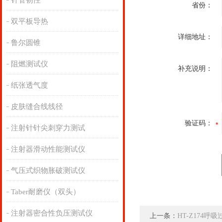
针管韧性
省份：
双平板导热
详细地址：
鲁尔圆锥
阻燃测试仪
补充说明：
纸张透气度
皮肤缝合线线径
验证码：
注射针针尖刺穿力测试
注射器滑动性能测试仪
气压式织物胀破测试仪
Taber耐磨仪（双头）
注射器密合性负压测试仪
上一条：
HT-Z174