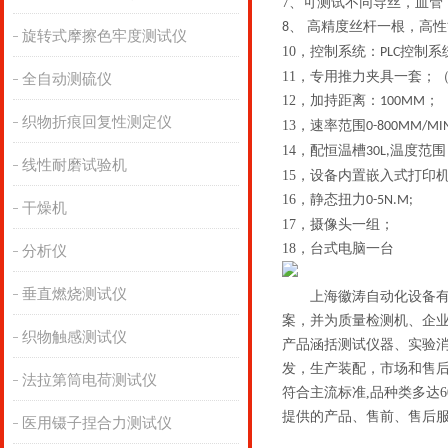
7、
可测试不同导丝，血管
、
高精度丝杆一根
，
高性
8
旋转式摩擦色牢度测试仪
10，
控制系统：
控制系
PLC
11，
专用推力夹具一套；
全自动测硫仪
12，
加持距离：
；
100MM
织物折痕回复性测定仪
13，
速率范围
0-800MM/MI
14，
配恒温槽
温度范围
30L,
线性耐磨试验机
15，
设备内置嵌入式打印
16，
静态扭力
0-5N.M;
干燥机
17，
摄像头一组；
18，
台式电脑一台
分析仪
垂直燃烧测试仪
上海徽涛自动化设备
案，并为质量检测机、企
织物触感测试仪
产品涵括测试仪器、实验
发，生产装配，市场和售
法拉第筒电荷测试仪
符合主流标准
,
品种类多达
6
提供的产品、售前、售后
医用镊子捏合力测试仪