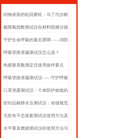
织物表面的轮回磨耗：马丁代尔耐磨仪在多点轨迹与压力恒定下的耐用叙事
极限氧指数测试仪在材料阻燃分级中的浓度边界判定
守护生命呼吸的最后屏障——消防自救呼吸器防护性能测试仪的全面检测
呼吸管路泄漏测试仪怎么选？
热膨胀系数测定仪使用操作要点
呼吸管路泄漏测试仪——守护呼吸类医疗器械安全的精密检测方案
口罩泄露测试仪：个体防护效能的科学评估仪器
纺织品耐静水压测试仪：依循规范，精准测防渗
无纺布干态落絮测试仪使用方法及注意事项详解
水平垂直燃烧测试仪的使用方法与注意事项