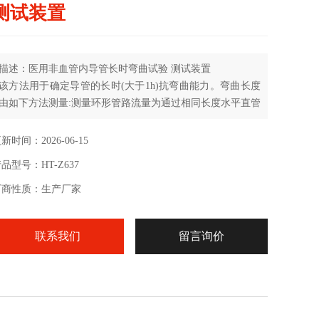
测试装置
描述：医用非血管内导管长时弯曲试验 测试装置
该方法用于确定导管的长时(大于1h)抗弯曲能力。弯曲长度
由如下方法测量:测量环形管路流量为通过相同长度水平直管
流量的50%或者更少时的弯管长度。对于部分导管，其抗弯
曲能力与温度和时间有关，因此应在与成品最终使用相同的
新时间：2026-06-15
条件下(温度和时间)测试。
品型号：HT-Z637
厂商性质：生产厂家
联系我们
留言询价