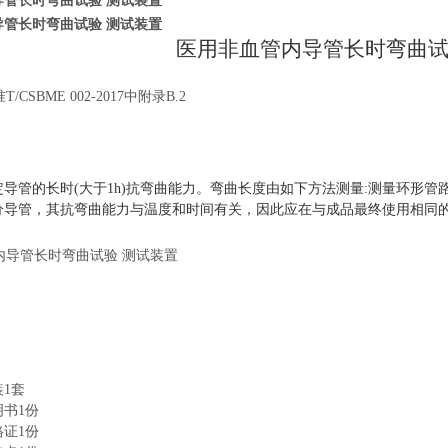
导管长时弯曲试验 测试装置
导管长时弯曲试验 测试装置
医用非血管内导管长时弯曲
/CSBME 002-2017中
附录B.2
导管的长时(大于1h)抗弯曲能力。弯曲长度由如下方法测量:测量环形管
分导管，其抗弯曲能力与温度和时间有关，因此应在与成品最终使用相同的
装1套
明书1份
格证1份