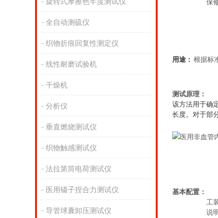
旋转式摩擦色牢度测试仪
保
全自动测硫仪
织物折痕回复性测定仪
用途
：
根据标准T
线性耐磨试验机
干燥机
测试原理
：
该方法用于确定
分析仪
长度。对于部
垂直燃烧测试仪
织物触感测试仪
法拉第筒电荷测试仪
医用镊子捏合力测试仪
基本配置：
工
导管球囊卸压测试仪
说