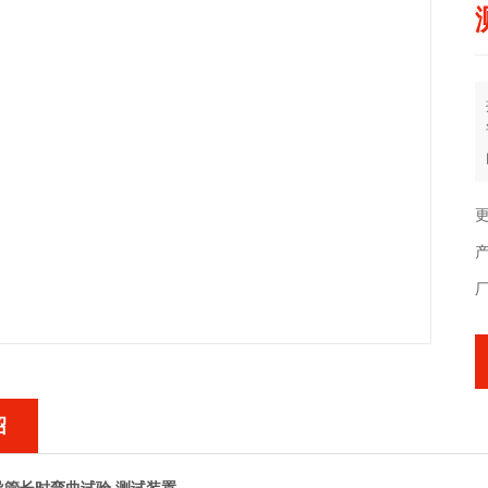
更
产
绍