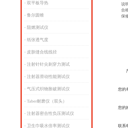
双平板导热
说
合
鲁尔圆锥
保
阻燃测试仪
纸张透气度
皮肤缝合线线径
注射针针尖刺穿力测试
注射器滑动性能测试仪
气压式织物胀破测试仪
您的
Taber耐磨仪（双头）
您的
注射器密合性负压测试仪
卫生巾吸水倍率测试仪
联系