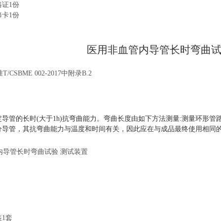
格证1份
修卡1份
医用非血管内导管长时弯曲
/CSBME 002-2017中
附录B.2
导管的长时(大于1h)抗弯曲能力。弯曲长度由如下方法测量:测量环形管
分导管，其抗弯曲能力与温度和时间有关，因此应在与成品最终使用相同的
装1套