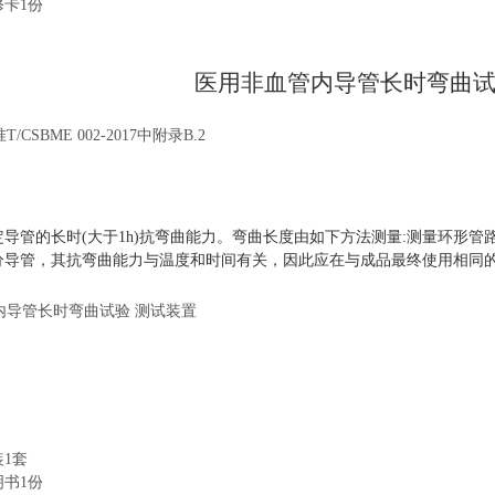
修卡1份
医用非血管内导管长时弯曲
/CSBME 002-2017中
附录B.2
导管的长时(大于1h)抗弯曲能力。弯曲长度由如下方法测量:测量环形管
分导管，其抗弯曲能力与温度和时间有关，因此应在与成品最终使用相同的
装1套
明书1份