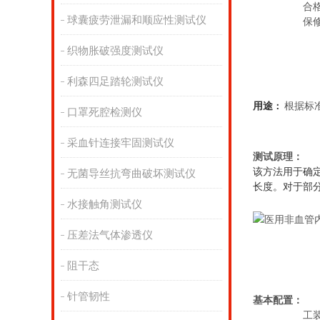
合
球囊疲劳泄漏和顺应性测试仪
保
织物胀破强度测试仪
利森四足踏轮测试仪
用途
：
根据标准T
口罩死腔检测仪
采血针连接牢固测试仪
测试原理
：
该方法用于确定
无菌导丝抗弯曲破坏测试仪
长度。对于部
水接触角测试仪
压差法气体渗透仪
阻干态
针管韧性
基本配置：
工