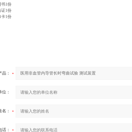
明书1份
格证1份
修卡1份
产品：
单位：
姓名：
电话：