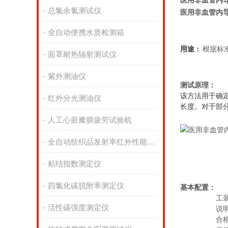
医用非血管内
总氯余氯测试仪
医用非血管内
全自动便携水质检测箱
用途
：
根据标准T
面罩耐热辐射测试仪
紫外测油仪
测试原理
：
该方法用于确定
红外分光测油仪
长度。对于部
人工心脏瓣膜疲劳试验机
全自动纺织品发射率红外性能分析
粘结指数测定仪
四氯化碳脱附率测定仪
基本配置：
工
活性碳强度测定仪
说
合