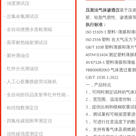
浊度测试仪
压差法气体渗透仪
基于压
总氯余氯测试仪
胶、轮胎气密性、渗透膜
执行标准：
全自动便携水质检测箱
塑料
薄膜和薄
ISO 15105-1
--
塑料 在大气压力
ISO 2556
面罩耐热辐射测试仪
塑料薄膜和薄片
GB/T 1038
测定塑料薄膜
ASTM D1434
紫外测油仪
塑料薄膜和薄板
JIS K7126-1
红外分光测油仪
气体透过量测
YBB00082003
GB/T 1038.1-2022
人工心脏瓣膜疲劳试验机
一，
产品特点
1，
可同时测定试样的气体
全自动纺织品发射率红外性能分析
2，
宽范围、温湿度控制，
3，
提供比例和模糊双重试
粘结指数测定仪
4，
测试量程可根据需要进
四氯化碳脱附率测定仪
5，
可进行任意温度下的数
6，
支持有毒气体及易燃易
活性碳强度测定仪