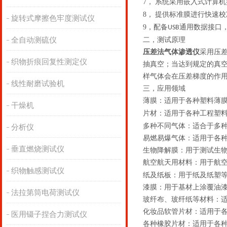
7，
系统采用嵌入式计算机
8，
提供标准膜进行快速校
旋转式摩擦色牢度测试仪
9，
配备
通用数据接口
USB
全自动测硫仪
二，
测试原理
压差法气体渗透仪
采用压
织物折痕回复性测定仪
抽真空；当达到规定的真
样气体会在压差梯度的作
线性耐磨试验机
三，
应用领域
薄膜：适用于各种塑料薄
干燥机
片材：适用于各种工程塑
多种不同气体：适合于多
分析仪
易燃易爆气体：适用于各
垂直燃烧测试仪
生物降解膜：用于测试生
航空航天用材料：用于航
织物触感测试仪
纸及纸板：用于纸及纸塑
漆膜：用于基材上涂覆油
法拉第筒电荷测试仪
玻纤布、玻纤纸等材料：
化妆品软管片材：适用于
医用镊子捏合力测试仪
各种橡胶片材：适用于各