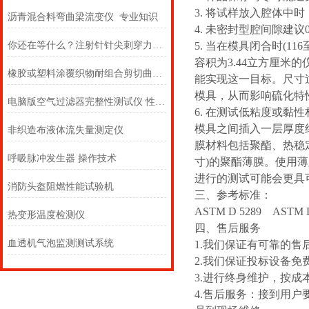
3.
将试样放入腔体中
时
沥青混合料弯曲梁流变仪 专业知识
4.
未密封型腔
间隙建议0
你还在等什么？注射针针尖刺穿力测试仪研发成功了-上海徽涛
5.
当在模具闭合时(11
容积为3.44立方厘米的
橡胶或塑料涂覆织物耐组合剪切曲挠和磨擦性能的测定仪
能实现这一目标。尺寸
模具，从而影响硫化特
电脑版空气过滤器完整性测试仪 性能特征
6.
在测试低粘度或黏性
模具之间插入一层厚度约
非织造布液体流失量测定仪
膜材料包括聚酯、热稳定尼
呼吸脉冲发生器 操作技术
寸)的聚酯薄膜。使用
进行的测试可能会更具
消防头盔阻燃性能试验机
‌三、
参考标准：
ASTM D 5289 ASTM 
热变形温度检测仪
四、
售后服务
血透机气泡监测测试系统
1
.
我们保证有可靠的售
2
.
我们保证投标设备免
3
.
进行终身维护，按成
4
.
售后服务：接到用户