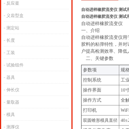
反应釜
自动进样橡胶流变仪 测试
义齿型盒
自动进样橡胶流变仪 测试
自动进样橡胶流变仪
测定站
‌一、
介绍
自动进样橡胶流变仪用
长度
胶料的粘弹特性，并对
户提高检测效率、降低
工装
‌二、关键参数
试验组件
‌参数项‌
规格
器具
控制系统
工业
伸长仪
操作界面
1
操作方式
全
量取器
打印机
Wi
模具
40
双圆锥形模具直径
测厚仪