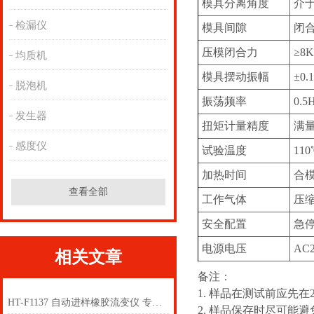
模具分离角度
介于
检漏仪
模具间隙
闭合
压模闭合力
≥8
均质机
模具摆动振幅
±0.
脱泡机
振荡频率
0.5
发生器
扭矩计量精度
满量
感度仪
试验温度
11
加热时间
合模
查看全部
工作气体
压
安全配置
急
电源电压
AC2
相关文章
备注：
1.
样品在测试前应先在2
HT-F1137 自动进样橡胶流变仪 专注行业多年
2.
样品保存时尽可能避