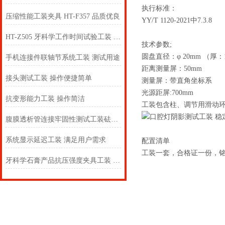
执行标准：
压缩性能工装夹具 HT-F357 品质优良
YY/T 1120-2021中7.3.8
HT-Z505 牙科学工作时间试验工装 产品质量好
技术参数;
圆盘直径：φ 20mm （厚：
手机连接件联轴节系统工装 测试用途
距离测量屏
接头测试工装 操作便捷简单
测量屏：带直角
光源距屏:700mm
抗变形能力工装 操作简洁
工装包含柱、调节用滑动
腹膜透析管连接牢固性测试工装砝码15N、10N 技术原理
系统显示延迟工装 满足用户需求
配置清单
工装一套，合格证一份，
牙科学石膏产品抗压强度夹具工装 使用说明