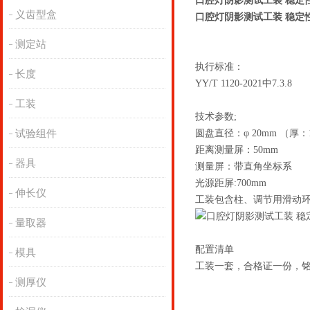
口腔灯阴影测试工装 稳定
义齿型盒
口腔灯阴影测试工装 稳定
测定站
执行标准：
长度
YY/T 1120-2021中7.3.8
工装
技术参数;
试验组件
圆盘直径：φ 20mm （厚：
距离测量屏
器具
测量屏：带直角
光源距屏:700mm
伸长仪
工装包含柱、调节用滑动
量取器
配置清单
模具
工装一套，合格证一份，
测厚仪