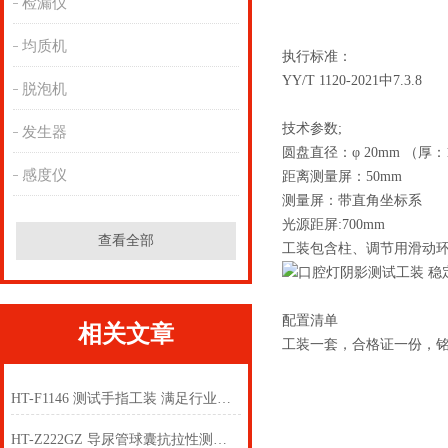
检漏仪
均质机
执行标准：
YY/T 1120-2021中7.3.8
脱泡机
技术参数;
发生器
圆盘直径：φ 20mm （厚：
感度仪
距离测量屏
测量屏：带直角
光源距屏:700mm
查看全部
工装包含柱、调节用滑动
配置清单
相关文章
工装一套，合格证一份，
HT-F1146 测试手指工装 满足行业标准
HT-Z222GZ 导尿管球囊抗拉性测试工装 标准满足