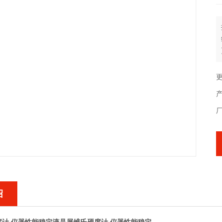
更
产
绍