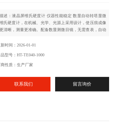
描述：液晶屏维氏硬度计 仪器性能稳定 数显自动转塔显微
维氏硬度计，在机械、光学、光源上采用设计，使压痕成像
更清晰，测量更准确。配备数显测微目镜，无需查表，自动
输入压痕对角线长度，在屏幕上能显示试验方法、试验力、
压痕长度、保荷时间、转换标尺，操作时只要测量压痕按目
新时间：2026-01-01
镜编码器按钮，即可自动计算出硬度值并显示在屏幕上，数
品型号：HT-TE040-1000
据结果可通过打印机输出。另可选配努氏压头进行努氏硬度
测量，也可选配CCD图像处理系统。
厂商性质：生产厂家
联系我们
留言询价