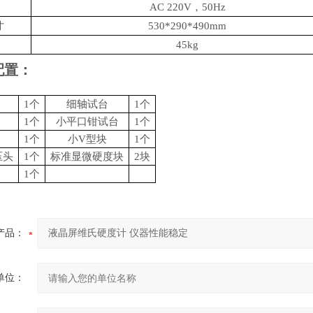
AC 220V，50Hz
寸
530*290*490mm
45kg
配置：
1个
细轴试台
1个
1个
小平口钳试台
1个
1个
小
V型块
1个
压头
1个
标准显微硬度块
2块
1个
产品：
单位：