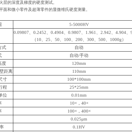
淬火层的深度及梯度的硬度测试。
行平面和微小零件及超薄零件的显微维氏硬度测量。
：
围
5-5000HV
0.09807、0.2452、0.4904、0.9807、1.961、2.942、4.904、
（
10、25、50、100、200、300、500、1000g）
方式
自动
式
自动
/手动
高度
120mm
壁距离
110mm
尺寸
100*100mm
行程
25*25mm
单位
0.01mm
率
10×，40×
率
100×，400×
0.025μm
率
0.1HV