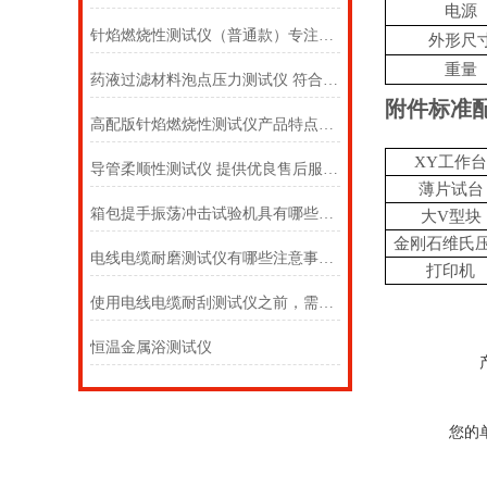
电源
针焰燃烧性测试仪（普通款）专注行业多年 - 上海徽涛
外形尺
重量
药液过滤材料泡点压力测试仪 符合检测标准 - 上海徽涛
附件标准
高配版针焰燃烧性测试仪产品特点有哪些 - 上海徽涛
XY工作台
导管柔顺性测试仪 提供优良售后服务 - 上海徽涛
薄片试台
箱包提手振荡冲击试验机具有哪些优点 - 上海徽涛
大
V型块
金刚石维氏
电线电缆耐磨测试仪有哪些注意事项 - 上海徽涛
打印机
使用电线电缆耐刮测试仪之前，需要进行哪些准备工作 - 上海徽涛
恒温金属浴测试仪
您的