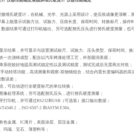
计 仪器性能稳定
液晶屏维氏硬度计 仪器性能稳定
显微维氏硬度计，在机械、光学、光源上采用设计，使压痕成像更清晰，
屏幕上能显示试验方法、试验力、压痕长度、保荷时间、转换标尺，操作
，数据结果可通过打印机输出。另可选配努氏压头进行努氏硬度测量，也
：
屏显示结果，并可显示与设置测试标尺、试验力、压头类型、保荷时间、换
铸铁一次浇铸成型，配合以汽车烤漆处理工艺，外形圆润美观；
升降系统较好地提高测试稳定性以及测试精度，测试完成后无需再次对焦；
动/手动转塔功能，高清测量和观察-双物镜组合，结合内置长度编码器的
读数误差；
系统，可自动进行全硬度标尺的单位转换；
D图像处理系统，另可选配努氏压头，进行努氏硬度测量；
牙打印机，并可通过RS232和USB（可选装）接口输出数据；
340.2 ，ISO 6507-2 和ASTM E384。
：
有色金属、IC薄片，表面涂层、层压金属；
瓷、玛瑙、宝石、薄塑料等；