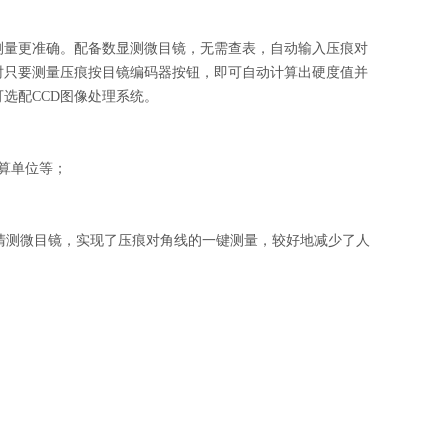
测量更准确。配备数显测微目镜，无需查表，自动输入压痕对
时只要测量压痕按目镜编码器按钮，即可自动计算出硬度值并
可选配
CCD图像处理系统。
算单位等；
高清测微目镜，实现了压痕对角线的一键测量，较好地减少了人