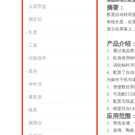
液晶屏维氏硬度
义齿型盒
摘要：
数显自动转塔
测定站
角线长度，在
显示在屏幕上
长度
产品介绍
工装
1、通过液晶
试验组件
2、机身使用
3、涡轮蜗杆
器具
4、配置了自
为操作干扰与
伸长仪
5、便捷数控
6、可选配CC
量取器
7、配置无线蓝
8、精度符合GB/T4
模具
应用范围
测厚仪
1、黑色金属、
2、玻璃、陶