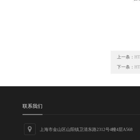
上一条：
H
下一条：
H
联系我们
上海市金山区山阳镇卫清东路2312号4幢4层A568