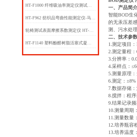
BOD测定仪
HT-F1000 纤维吸油率测定仪测试仪 产品质量好
一、产品简
智能BOD生
HT-F962 纺织品弯曲性能测定仪-马鞍法 测试原理
的无汞压差
测、污水处
轮椅测试表面摩擦系数测定仪 HT-NM1134 使用防范
二、技术参
HT-F1140 塑料酚醛树脂活塞式凝胶时间测定仪的测试原理 操作规程
1.测定项目
2.测定量程：0
3.分辨率：0.0
4.采样点：≤
5.测量原理
6.测定：±8
7.数据存储
8.搅拌：程
9.结果记录频
10.测量周期
11.测量数
12.培养瓶容积
13.培养温度