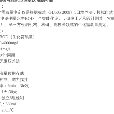
 准确可靠
BOD测定仪 准确可靠
介：
化需氧量测定仪是根据标准《HJ505-2009》5日培养法，模
感测法测量水中BOD；全智能化设计，研发工艺和设计制造，实
理厂、第三方检测机构、科研、高校等领域的生化需氧量测定。
数：
：BOD（生化需氧量）
-4000mg/L
1mg/L
60个/周期
：无汞压差法；
%
：海量数据存储
序控制、磁力搅拌
率：6min—3h/次
：1天-30天
量：独立6组检测
：580ml
：20±1℃