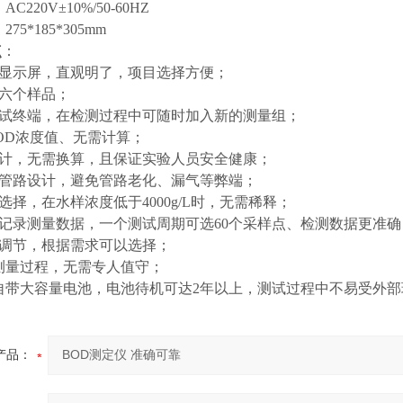
C220V±10%/50-60HZ
275*185*305mm
点
：
晶显示屏，直观明了，项目选择方便；
量六个样品；
测试终端，在检测过程中可随时加入新的测量组；
BOD浓度值、无需计算；
设计，无需换算，且保证实验人员安全健康；
无管路设计，避免管路老化、漏气等弊端；
可选择，在水样浓度低于4000g/L时，无需稀释；
动记录测量数据，一个测试周期可选60个采样点、检测数据更准
可调节，根据需求可以选择；
成测量过程，无需专人值守；
端自带大容量电池，电池待机可达2年以上，测试过程中不易受外
产品：