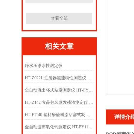
查看全部
相关文章
静水压渗水性测定仪
HT-Z022L 注射器流速特性测定仪 符合检测标准
全自动流出杯式粘度测定仪 HT-FY1127 亮点技术指导
HT-Z142 食品包装蒸发残渣测定仪 测试原理
HT-F1140 塑料酚醛树脂活塞式凝胶时间测定仪-四工位 简单好用
详情介
全自动游离氧化钙测定仪 HT-FY1126 工程师指导