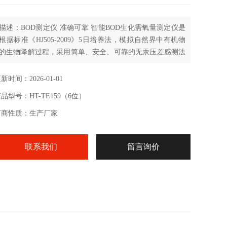
描述：BOD测定仪 准确可靠 智能BOD生化需氧量测定仪是
根据标准《HJ505-2009》5日培养法，模拟自然界中有机物
的生物降解过程，采用简单、安全、可靠的无汞压差感测法
测量水中BOD；全智能化设计，研发工艺和设计制造，实验
过程无需实验人员值守；
新时间：2026-01-01
品型号：HT-TE159（6位）
厂商性质：生产厂家
联系我们
留言询价