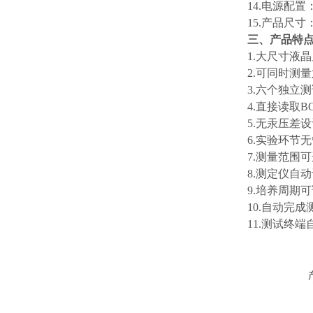
14.电源配置：A
15.产品尺寸：
三、产品特
1.大尺寸液
2.可同时测
3.六个独立
4.直接读取
5.无汞压差
6.实验环节
7.测量范围
8.测定仪自
9.培养周期
10.自动完
11.测试终