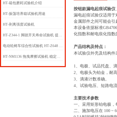
HT-箱包磨耗试验机介绍
按钮款漏电起痕试验仪
HT-振荡培养箱试验机用途
漏电起痕试验仪适用于
金属部件之间可能会引
HT-剥离强度试验机
本设备依据标准GB470
化指数和耐电痕化指数
HT-Z344-1 脚踏开关寿命试验机 提供行业标准测试方案
电动轮椅车综合性试验机 HT-Z648 采样快速稳定
产品结构及特点：
本试验仪外壳及结构件
HT-NM1136 拖曳摩擦试验机 稳定性好
1、电极、试品托盘、
2、电极头为铂金，耐
3、滴液计数准确。
4、试验电压、短路电
主要技术参数
一、采用矩形铂电极，每个电
二、施加电压在 100 ~
0.5A时间维持2秒