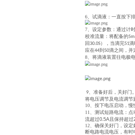
6、
试滴液：一直按下
7、设定参数：通过计
校准流量：将配备的
5m
回
），当滴完
滴
30.0S
51
应在
到
滴之间，并
44
50
8、将滴液装置往电极
、
准备好后，关好门
9
将电压调节及电流调节
10、
按下电压启动，慢
11、
测试短路电流：点
流超过
0.5A
且保持超过
12、
确保关好门，设定
断电路电流电压，有时