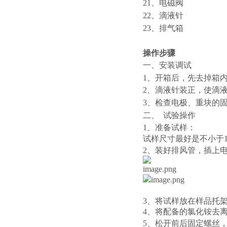
21、电磁阀
22、滴液针
23、排气箱
操作步骤
一、安装调试
1、开箱后，先去掉箱
2、滴液针装正，使滴
3、检查电极、重块的固定
二、
试验操作
1、
准备试样：
试样
尺寸最好是不小于
2、
装好排风管，插上
3、
将试样放在样品托
4、
将配备的氯化铵去
5、
松开前后固定螺丝