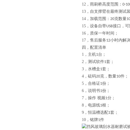
12，
雨刷桥高度范围：
0-1
13，
自支撑臂在最终测试
14，
加载范围：
克数量
20
1
15，
设备自带
接口，可
USB
16，
质保一年时间；
17，
售后服务
小时内解
12
四，
配置清单
1，
主机
台；
1
2，
测试软件
套；
1
3，
水槽盒
套；
1
4，
砝码
克，数量
件；
20
10
5，
合格证
份；
1
6，
说明书
份；
1
7，
操作 视频
分；
1
8，
电源线
根；
1
9，
恒温槽选配
套；
1
10，
铭牌
件
1