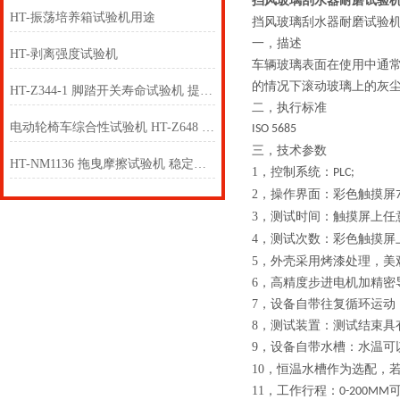
挡风玻璃刮水器耐磨试验机
HT-振荡培养箱试验机用途
挡风玻璃刮水器耐磨试验
一，描述
HT-剥离强度试验机
车辆玻璃表面在使用中通
的情况下滚动玻璃上的灰
HT-Z344-1 脚踏开关寿命试验机 提供行业标准测试方案
二，执行标准
电动轮椅车综合性试验机 HT-Z648 采样快速稳定
ISO 5685
三，技术参数
HT-NM1136 拖曳摩擦试验机 稳定性好
1，
控制系统：
PLC;
2，
操作界面：彩色触摸屏
3，
测试时间：触摸屏上任
4，
测试次数：彩色触摸屏
5，
外壳采用烤漆处理，美
6，
高精度步进电机加精密
7，
设备自带往复循环运动
8，
测试装置：测试结束具
9，
设备自带水槽：水温可
10，
恒温水槽作为选配，
11，
工作行程：
0-200MM