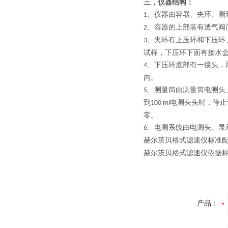
三，
仪器结构：
、仪器由容器、夹环、测
1
、容器的上部装有透气阀
2
、夹环有上压环和下压环
3
试样，下压环下面有接水
、下压环底部有一接头，
4
内。
、测量筒由测量筒电测头
5
到
电测头头时，停止
100 ml
零。
、电测系统由电测头、显
6
赫尔茨贝格式滤速仪标准
赫尔茨贝格式滤速仪依据
产品：