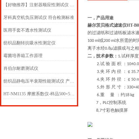
【好物推荐】注射器顺应性测试仪 看看大家的使用感受如何？上海徽涛！
牙科真空机负压测试仪 符合检测标准
一，
产品用途
赫尔茨贝格式滤速仪HT-B0
医用手套不透水性测试仪
的过滤纸和过滤纸板滤水
或
水所需的时
100 ml
200 ml
纺织品翻转抗吸水性测定仪
离子水经
滤膜或与之相
0.8µ
霉菌培养箱工作原理
二，
技术参数：
试样厚度
1.
试 验 面 积 ：
2.
10±0.
肖伯尔耐磨测试仪
夹 环 内 径 ：￠
3.
35.
夹 环 外 径 ：￠
4.
50 
纺织品静电压半衰期性能测试仪 产品质量好
外 形 尺 寸 ：
5.
330×4
HT-NM1135 摩擦系数仪-样品500×500 产品知识详解
重
量
：约
6.
18 kg
，
控制系统
7
PLC
寸彩色触摸屏
8,7