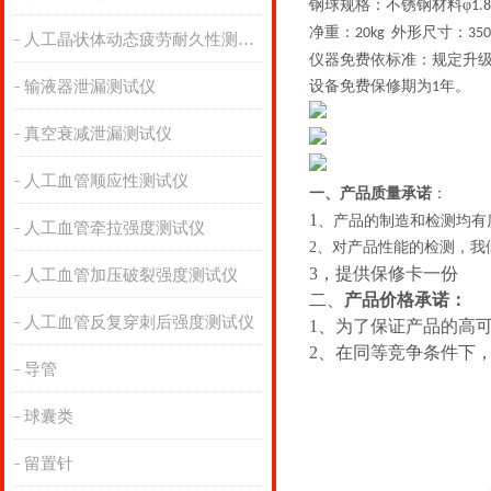
钢球规格：不锈钢材料φ
1.
净重：
外形尺寸：
20kg
350
人工晶状体动态疲劳耐久性测试仪
仪器免费依标准：规定升
输液器泄漏测试仪
设备免费保修期为
年。
1
真空衰减泄漏测试仪
人工血管顺应性测试仪
一、
产品质量承诺
：
1
、产品的制造和检测均有
人工血管牵拉强度测试仪
2
、对产品性能的检测，我
3
，提供保修卡一份
人工血管加压破裂强度测试仪
二、
产品价格承诺：
人工血管反复穿刺后强度测试仪
1
、为了保证产品的高
2
、在同等竞争条件下
导管
球囊类
留置针