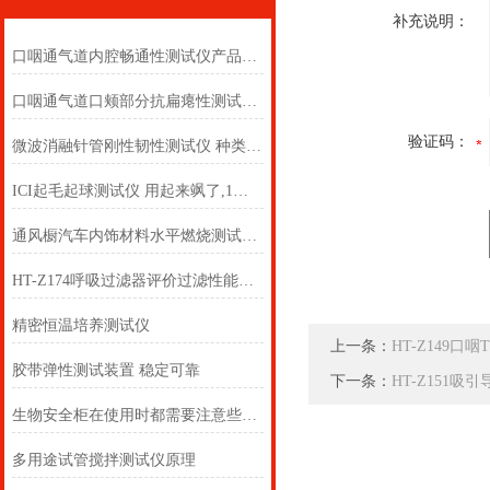
补充说明：
口咽通气道内腔畅通性测试仪产品介绍与说明，上海徽涛
口咽通气道口颊部分抗扁瘪性测试仪产品说明介绍，上海徽涛
验证码：
微波消融针管刚性韧性测试仪 种类齐全 上海徽涛
ICI起毛起球测试仪 用起来飒了,1小时销量超30万台！上海徽涛！
通风橱汽车内饰材料水平燃烧测试仪 上海徽涛
HT-Z174呼吸过滤器评价过滤性能盐性测试仪
精密恒温培养测试仪
上一条：
HT-Z149
胶带弹性测试装置 稳定可靠
下一条：
HT-Z151
生物安全柜在使用时都需要注意些什么？
多用途试管搅拌测试仪原理