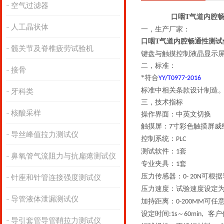
空气过滤器
口咽T气道内腔
人工晶状体
一，
生产厂家：
口咽T气道内腔畅通性测试
髋关节及脊椎疲劳试验机
键盘与触摸控制液晶显示
二，
标准：
接骨
*符合
YY/
T
0977-2016
标准中相关条款设计制造
牙科类
三，
技术指标
核酸采样
操作界面
：
中英文切换
触摸屏：
寸彩色触摸屏威
7
导丝峰值拉力测试仪
控制系统：
PLC
测试软件：
套
1
鼻氧管气流阻力与抗扁瘪测试仪
专业夹具：
套
1
压力传感器：
可根据
0-
20N
针座和针管连接强度测试仪
压力速度：
试验速度设定
导管液体泄漏测试仪
加持距离：
可任
0-200MM
设定时间
～
客户
:1s
60min,
导引套管导管鞘拉力测试仪