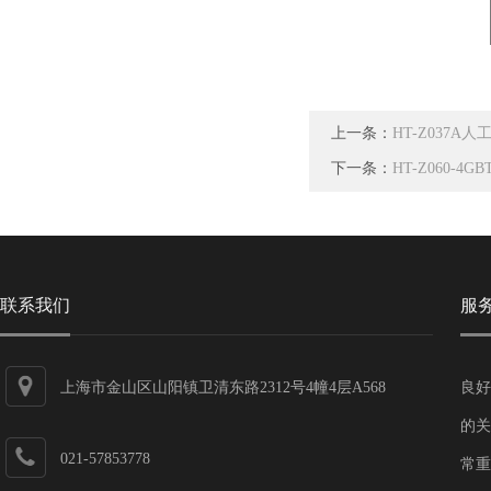
上一条：
HT-Z037
下一条：
HT-Z060-4
联系我们
服
上海市金山区山阳镇卫清东路2312号4幢4层A568
良好
的关
021-57853778
常重