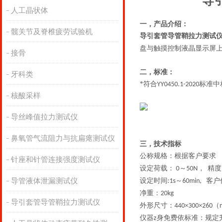
导
人工晶状体
一，产品介绍
：
髋关节及脊椎疲劳试验机
导引套管导管鞘拉力测试
盘与触摸控制液晶显示屏
接骨
二，
标准：
牙科类
*符合
标准中
YY0450.1-2020
核酸采样
导丝峰值拉力测试仪
鼻氧管气流阻力与抗扁瘪测试仪
三，
技术指标
公称规格：根据客户要求
针座和针管连接强度测试仪
设定荷载：
～
，
精度
0
50
N
导管液体泄漏测试仪
设定时间
～
客户
:1s
60min,
净重：
20kg
导引套管导管鞘拉力测试仪
外形尺寸：
（
4
4
0×
300
×2
6
0
仪器
身免费依标准：规定
z