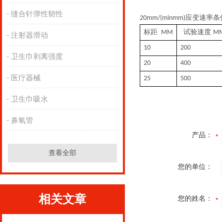
缝合针弹性韧性
应变速率条
20mm/(minmm)
标距
试验速度
MM
MM
注射器滑动
10
200
卫生巾剥离强度
20
400
医疗器械
25
500
卫生巾吸水
鼻氧管
产品：
查看全部
您的单位：
相关文章
您的姓名：