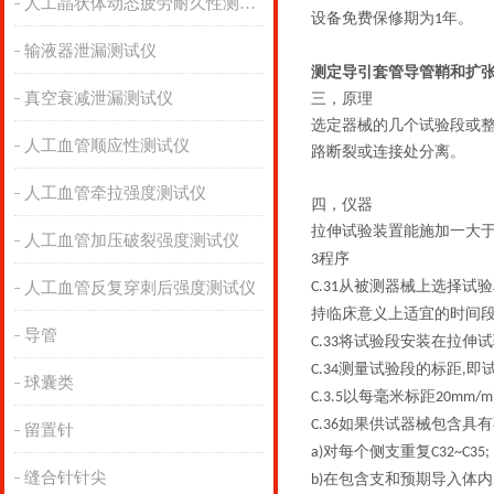
人工晶状体动态疲劳耐久性测试仪
设备免费保修期为
年。
1
输液器泄漏测试仪
测定导引套管导管鞘和扩
真空衰减泄漏测试仪
三，
原理
选定器械的几个试验段或
人工血管顺应性测试仪
路断裂或连接处分离。
人工血管牵拉强度测试仪
四，
仪器
拉伸试验装置能施加一大
人工血管加压破裂强度测试仪
程序
3
从被测器械上选择试验
人工血管反复穿刺后强度测试仪
C.31
持临床意义上适宜的时间
导管
将试验段安装在拉伸试
C.33
测量试验段的标距
即
C.34
,
球囊类
以每毫米标距
C.3.5
20mm/m
如果供试器械包含具
C.36
留置针
对每个侧支重复
a)
C32~C35;
缝合针针尖
在包含支和预期导入体内
b)